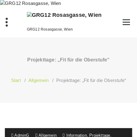
Zum
Inhalt
springen
GRG12 Rosasgasse, Wien
Projekttage: „Fit für die Oberstufe“
Start
/
Allgemein
/
Projekttage: „Fit für die Oberstufe“
AdminG
Allgemein
Information
,
Projekttage
,