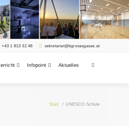
+43 1 813 32 48
sekretariat@bgrosasgasse.at
erricht
Infopoint
Aktuelles
Start
/
UNESCO-Schule