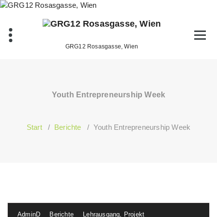
Zum
Inhalt
springen
GRG12 Rosasgasse, Wien
Youth Entrepreneurship Week
Start
/
Berichte
/
Youth Entrepreneurship Week
AdminD
Berichte
Lehrausgang
,
Projekt