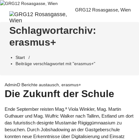
Zum
Inhalt
GRG12 Rosasgasse, Wien
springen
Schlagwortarchiv:
erasmus+
Start
/
Beiträge verschlagwortet mit "erasmus+"
AdminD
Berichte
austausch
,
erasmus+
Die Zukunft der Schule
a
Ende September reisten Mag.
Viola Winkler, Mag. Martin
Guthauer und Mag. Wulfric Walker nach Tallinn, Estland um dort
das futuristisch designte Mustamäe Riigiggümnaasium zu
besuchen. Durch Jobshadowing an der Gastgeberschule
konnten neue Erkenntnisse über Digitalisierung und Einsatz