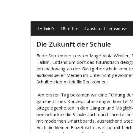
AdminD
Berichte
austausch
,
erasmus+
Die Zukunft der Schule
a
Ende September reisten Mag.
Viola Winkler,
Tallinn, Estland um dort das futuristisch de
Jobshadowing an der Gastgeberschule konnten
audiovisueller Medien im Unterricht gewonnen
Schulbetrieb miteinfließen können.
Am ersten Tag bekamen wir eine Führung durc
ganzheitliches Konzept überzeugen konnte. N
Sitzgelegenheiten in den Gängen und Möglichk
beeindruckte die Schule auch durch ihre tech
mit modernen Smartboards, ausreichend Stec
Auch die kleinen Einzeltische, welche mit Lei