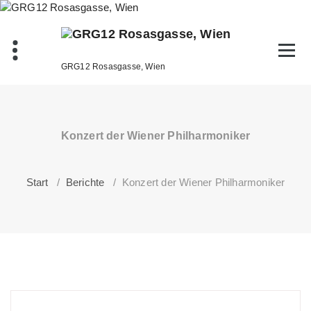
Zum
Inhalt
springen
GRG12 Rosasgasse, Wien
Konzert der Wiener Philharmoniker
Start
/
Berichte
/
Konzert der Wiener Philharmoniker
AdminD
Berichte
Exkursion
,
Lehrausgang
,
musik