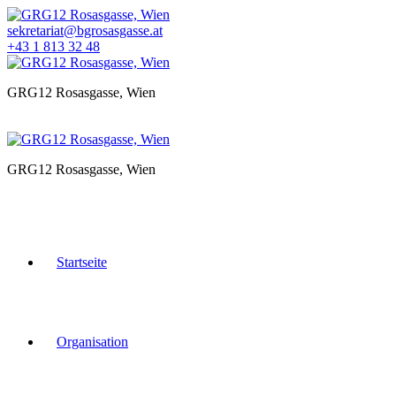
Zum
Inhalt
sekretariat@bgrosasgasse.at
springen
+43 1 813 32 48
GRG12 Rosasgasse, Wien
GRG12 Rosasgasse, Wien
Startseite
Organisation