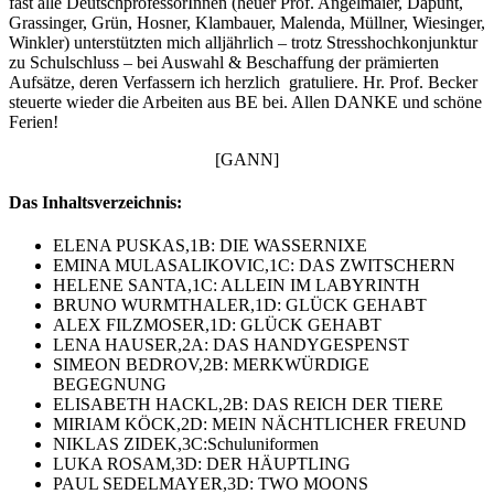
fast alle DeutschprofessorInnen (heuer Prof. Angelmaier, Dapunt,
Grassinger, Grün, Hosner, Klambauer, Malenda, Müllner, Wiesinger,
Winkler) unterstützten mich alljährlich – trotz Stresshochkonjunktur
zu Schulschluss – bei Auswahl & Beschaffung der prämierten
Aufsätze, deren Verfassern ich herzlich gratuliere. Hr. Prof. Becker
steuerte wieder die Arbeiten aus BE bei. Allen DANKE und schöne
Ferien!
[GANN]
Das Inhaltsverzeichnis:
ELENA PUSKAS,1B: DIE WASSERNIXE
EMINA MULASALIKOVIC,1C: DAS ZWITSCHERN
HELENE SANTA,1C: ALLEIN IM LABYRINTH
BRUNO WURMTHALER,1D: GLÜCK GEHABT
ALEX FILZMOSER,1D: GLÜCK GEHABT
LENA HAUSER,2A: DAS HANDYGESPENST
SIMEON BEDROV,2B: MERKWÜRDIGE
BEGEGNUNG
ELISABETH HACKL,2B: DAS REICH DER TIERE
MIRIAM KÖCK,2D: MEIN NÄCHTLICHER FREUND
NIKLAS ZIDEK,3C:Schuluniformen
LUKA ROSAM,3D: DER HÄUPTLING
PAUL SEDELMAYER,3D: TWO MOONS