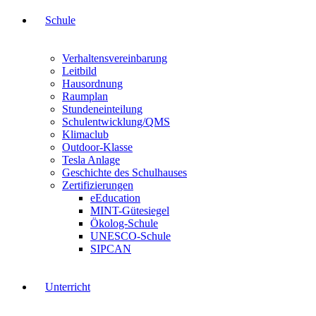
Schule
Verhaltensvereinbarung
Leitbild
Hausordnung
Raumplan
Stundeneinteilung
Schulentwicklung/QMS
Klimaclub
Outdoor-Klasse
Tesla Anlage
Geschichte des Schulhauses
Zertifizierungen
eEducation
MINT-Gütesiegel
Ökolog-Schule
UNESCO-Schule
SIPCAN
Unterricht