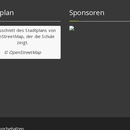
plan
Sponsoren
© OpenStreetMap
vorbehalten.