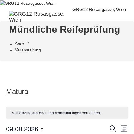
Zum
Inhalt
GRG12 Rosasgasse, Wien
springen
Mündliche Reifeprüfung
Start
/
Veranstaltung
Matura
Es sind keine anstehenden Veranstaltungen vorhanden.
09.08.2026
Veran
Ve
Suche
Monat