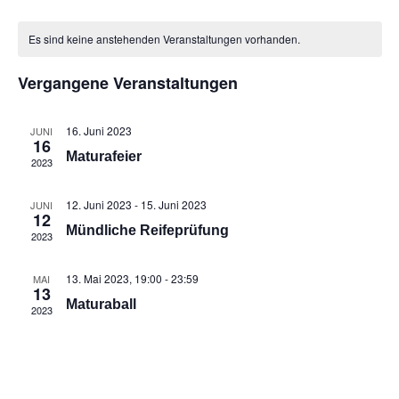
Datum
An
Such
Kalender
wählen.
Es sind keine anstehenden Veranstaltungen vorhanden.
Na
und
von
Vergangene Veranstaltungen
Ansic
Veranstaltungen
Navig
16. Juni 2023
JUNI
16
Maturafeier
2023
12. Juni 2023
-
15. Juni 2023
JUNI
12
Mündliche Reifeprüfung
2023
13. Mai 2023, 19:00
-
23:59
MAI
13
Maturaball
2023