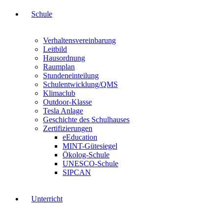
Schule
Verhaltensvereinbarung
Leitbild
Hausordnung
Raumplan
Stundeneinteilung
Schulentwicklung/QMS
Klimaclub
Outdoor-Klasse
Tesla Anlage
Geschichte des Schulhauses
Zertifizierungen
eEducation
MINT-Gütesiegel
Ökolog-Schule
UNESCO-Schule
SIPCAN
Unterricht