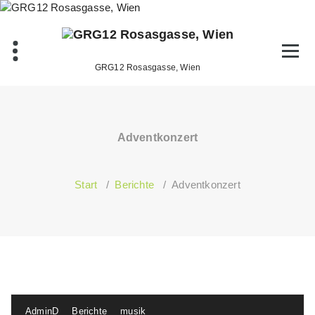
Zum
Inhalt
springen
GRG12 Rosasgasse, Wien
Adventkonzert
Start
/
Berichte
/
Adventkonzert
AdminD
Berichte
musik